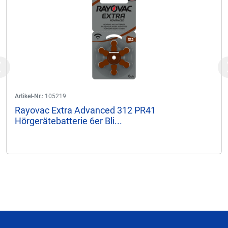
Previous
Artikel-Nr.:
105219
Rayovac Extra Advanced 312 PR41
Hörgerätebatterie 6er Bli...