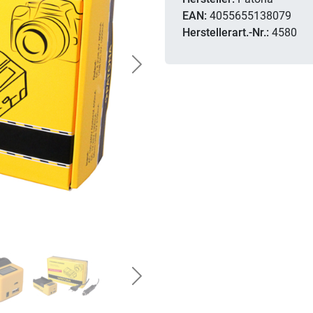
EAN:
4055655138079
Herstellerart.-Nr.:
4580
Next
Next