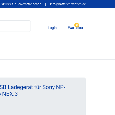
Exklusiv für Gewerbetreibende
|
info@batterien-vertrieb.de
0
Login
Warenkorb
t
SB Ladegerät für Sony NP-
 NEX.3