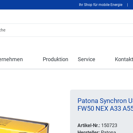
Ihr Shop für mobile Energie
|
ernehmen
Produktion
Service
Kontak
Patona Synchron U
FW50 NEX A33 A55
Artikel-Nr.:
150723
Hersteller:
Patona