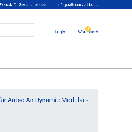
Exklusiv für Gewerbetreibende
|
info@batterien-vertrieb.de
0
Login
Warenkorb
t
für Autec Air Dynamic Modular -