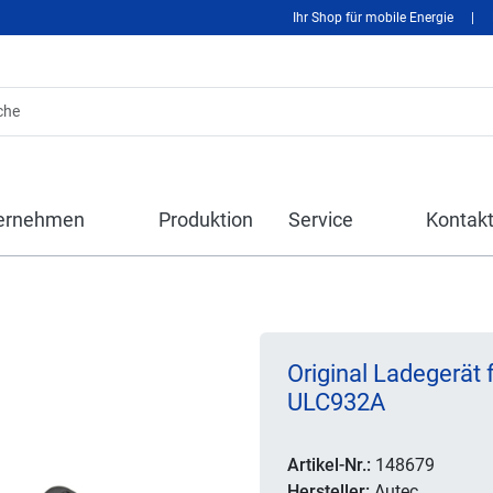
Ihr Shop für mobile Energie
|
ernehmen
Produktion
Service
Kontak
Original Ladegerät 
ULC932A
Artikel-Nr.:
148679
Hersteller:
Autec