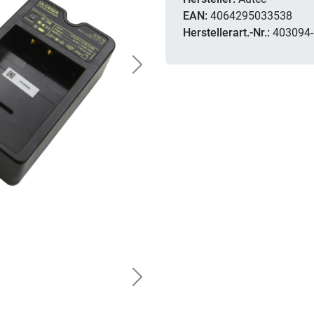
EAN:
4064295033538
Herstellerart.-Nr.:
403094
Next
Next