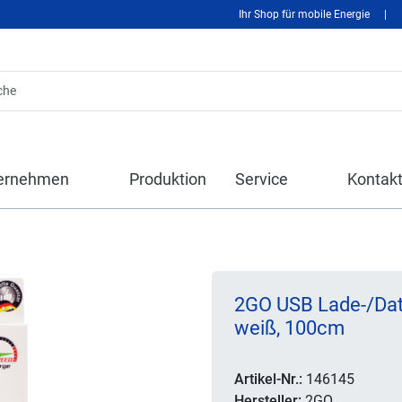
Ihr Shop für mobile Energie
|
ernehmen
Produktion
Service
Kontak
2GO USB Lade-/Dat
weiß, 100cm
Artikel-Nr.:
146145
Hersteller:
2GO