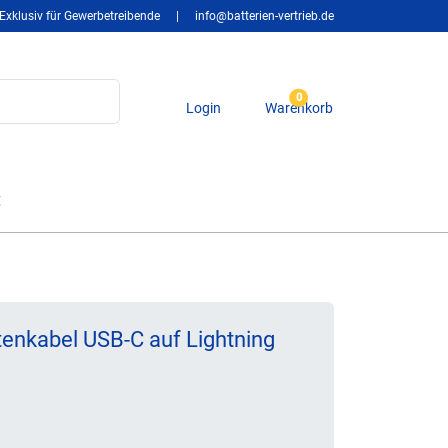
Exklusiv für Gewerbetreibende
|
info@batterien-vertrieb.de
0
Login
Warenkorb
t
enkabel USB-C auf Lightning