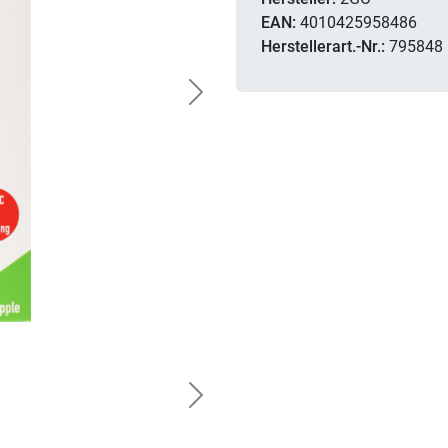
EAN:
4010425958486
Herstellerart.-Nr.:
795848
Next
Next