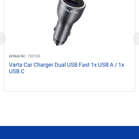
Previous
Artikel-Nr.:
150100
Varta Car Charger Dual USB Fast 1x USB A / 1x
USB C