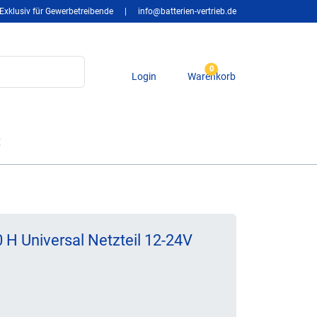
Exklusiv für Gewerbetreibende
|
info@batterien-vertrieb.de
0
Login
Warenkorb
t
H Universal Netzteil 12-24V