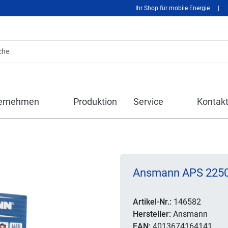
Ihr Shop für mobile Energie
|
ernehmen
Produktion
Service
Kontak
Ansmann APS 2250 
Artikel-Nr.:
146582
Hersteller:
Ansmann
EAN:
4013674164141