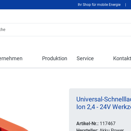
Ihr Shop für mobile Energie
|
ernehmen
Produktion
Service
Kontak
Universal-Schnelll
Ion 2,4 - 24V Werk
Artikel-Nr.:
117467
Hersteller:
Akku Power