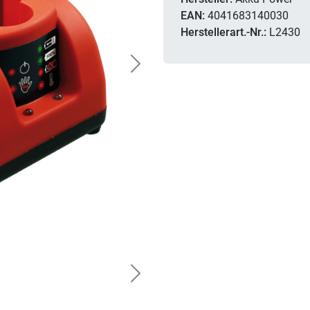
EAN:
4041683140030
Herstellerart.-Nr.:
L2430
Next
Next