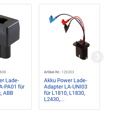
Next
608
Artikel-Nr.:
126303
r Lade-
Akku Power Lade-
A-PA01 für
Adapter LA-UNI03
, ABB
für L1810, L1830,
L2430,...