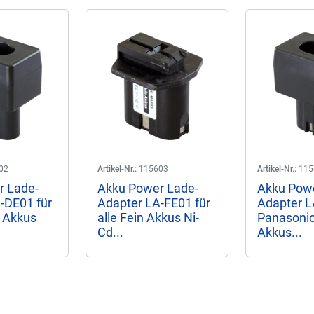
02
Artikel-Nr.:
115603
Artikel-Nr.:
115
r Lade-
Akku Power Lade-
Akku Powe
-DE01 für
Adapter LA-FE01 für
Adapter L
u Akkus
alle Fein Akkus Ni-
Panasonic
Cd...
Akkus...