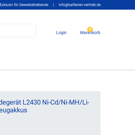
Exklusiv für Gewerbetreibende
|
info@batterien-vertrieb.de
0
Login
Warenkorb
t
adegerät L2430 Ni-Cd/Ni-MH/Li-
zeugakkus