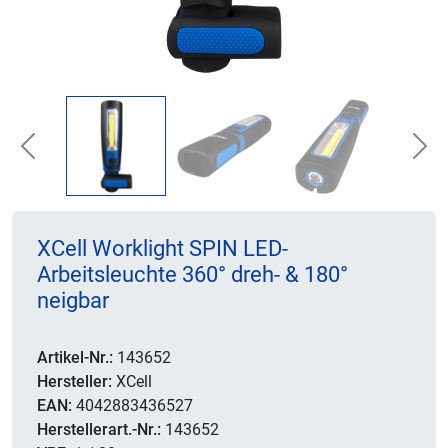
Previous
Nex
XCell Worklight SPIN LED-
Arbeitsleuchte 360° dreh- & 180°
neigbar
Artikel-Nr.:
143652
Hersteller:
XCell
EAN:
4042883436527
Herstellerart.-Nr.:
143652