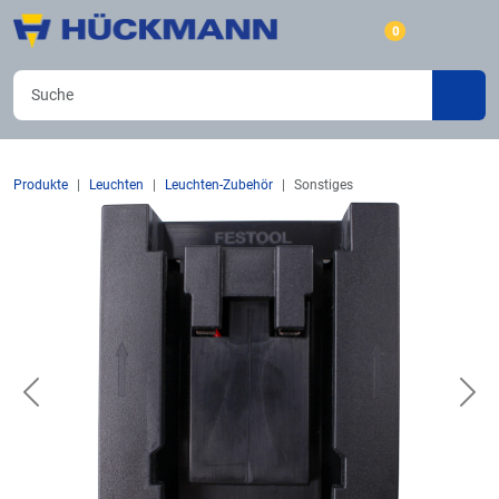
0
Produkte
Leuchten
Leuchten-Zubehör
Sonstiges
Previous
Nex