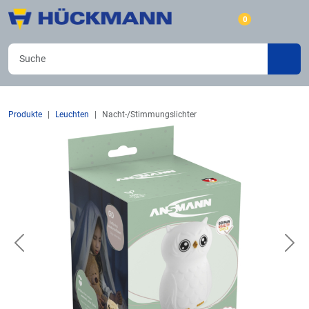
0
Produkte
Leuchten
Nacht-/Stimmungslichter
Previous
Nex