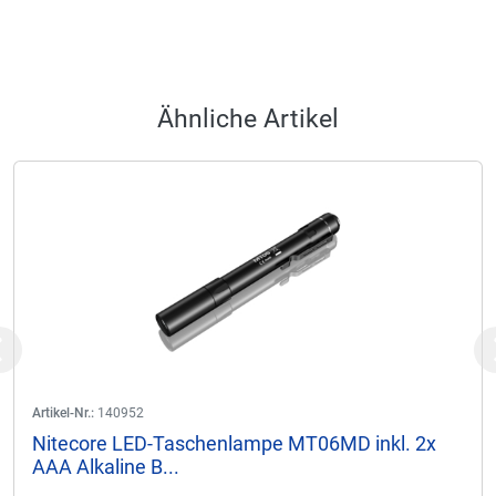
Ähnliche Artikel
Previous
Artikel-Nr.:
140952
Nitecore LED-Taschenlampe MT06MD inkl. 2x
AAA Alkaline B...