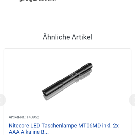
Ähnliche Artikel
Previous
Artikel-Nr.:
140952
Nitecore LED-Taschenlampe MT06MD inkl. 2x
AAA Alkaline B...