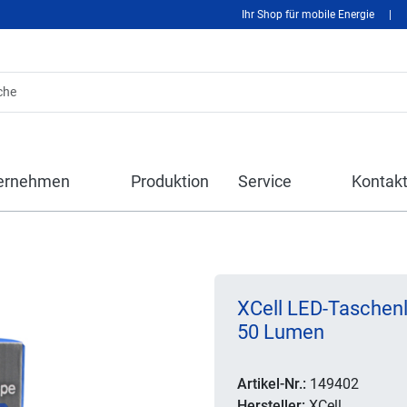
Ihr Shop für mobile Energie
|
ernehmen
Produktion
Service
Kontak
XCell LED-Taschenl
50 Lumen
Artikel-Nr.:
149402
Hersteller:
XCell