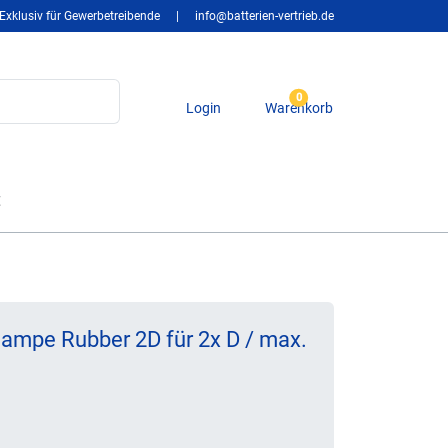
Exklusiv für Gewerbetreibende
|
info@batterien-vertrieb.de
0
Login
Warenkorb
t
ampe Rubber 2D für 2x D / max.