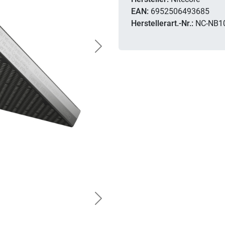
EAN:
6952506493685
Herstellerart.-Nr.:
NC-NB1
Next
Next