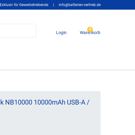
Exklusiv für Gewerbetreibende
|
info@batterien-vertrieb.de
0
Login
Warenkorb
t
nk NB10000 10000mAh USB-A /