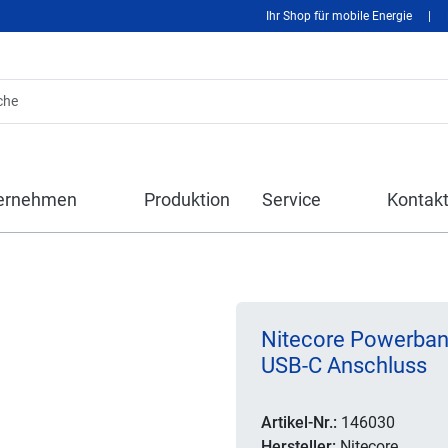
Ihr Shop für mobile Energie
|
ernehmen
Produktion
Service
Kontak
Nitecore Powerba
USB-C Anschluss
Artikel-Nr.:
146030
Hersteller:
Nitecore