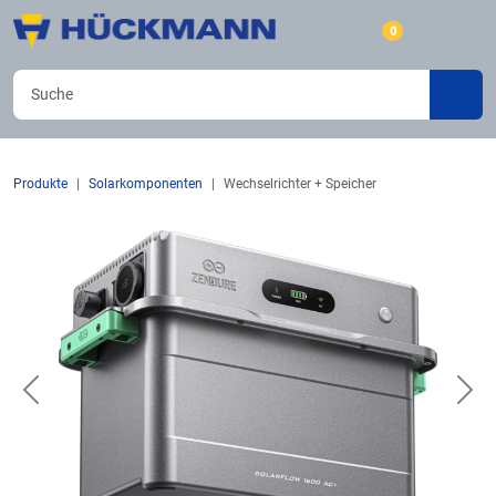
0
Produkte
Solarkomponenten
Wechselrichter + Speicher
Previous
Nex