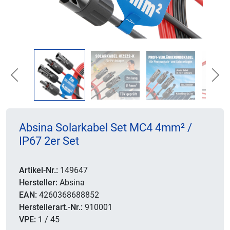
Previous
Nex
Absina Solarkabel Set MC4 4mm² /
IP67 2er Set
Artikel-Nr.:
149647
Hersteller:
Absina
EAN:
4260368688852
Herstellerart.-Nr.:
910001
VPE:
1 / 45