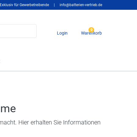
Exklusiv für Gewerbetreibende
|
info@batterien-vertrieb.de
0
Login
Warenkorb
t
ahme
cht. Hier erhalten Sie Informationen