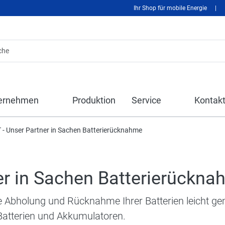
Ihr Shop für mobile Energie
|
ernehmen
Produktion
Service
Kontak
- Unser Partner in Sachen Batterierücknahme
er in Sachen Batterierückn
holung und Rücknahme Ihrer Batterien leicht gema
Batterien und Akkumulatoren.