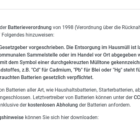
 der
Batterieverordnung
von 1998 (Verordnung über die Rückna
f Folgendes hinzuweisen:
 Gesetzgeber vorgeschrieben. Die Entsorgung im Hausmüll ist l
 kommunalen Sammelstelle oder im Handel vor Ort abgegeben 
nd mit dem Symbol einer durchgekreuzten Mülltone gekennzeic
toffes, z.B. "Cd" für Cadmium, "Pb" für Blei oder "Hg" steht fü
auchten Batterien gesetzlich verpflichtet.
atterien aller Art, wie Haushaltsbatterien, Starterbatterien, a
geschlossen. Letztvertreiber von Batterien können unter der
CC
inklusive der
kostenlosen Abholung
der Batterien anfordern.
gshinweise
können Sie sich hier downloaden: