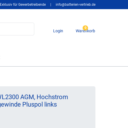
Exklusiv für Gewerbetreibende
|
info@batterien-vertrieb.de
0
Login
Warenkorb
t
SWL2300 AGM, Hochstrom
gewinde Pluspol links