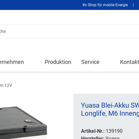
Ihr Shop für mobile Energie
|
ernehmen
Produktion
Service
Kontak
om 12V
Yuasa Blei-Akku 
Longlife, M6 Innen
Artikel-Nr.:
139190
Hersteller:
Yuasa