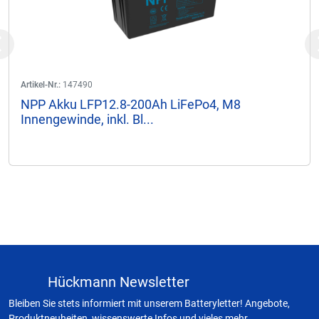
Previous
Artikel-Nr.:
147490
NPP Akku LFP12.8-200Ah LiFePo4, M8
Innengewinde, inkl. Bl...
Hückmann Newsletter
Bleiben Sie stets informiert mit unserem Batteryletter! Angebote,
Produktneuheiten, wissenswerte Infos und vieles mehr.