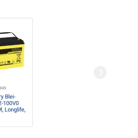
Next
949
y Blei-
2-100V0
, Longlife,