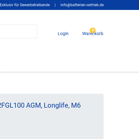
Exklusiv für Gewerbetreibende
|
info@batterien-vertrieb.de
0
Login
Warenkorb
t
2FGL100 AGM, Longlife, M6