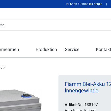
Ihr Shop für mobile Energie
|
ernehmen
Produktion
Service
Kontak
12V
Fiamm Blei-Akku 1
Innengewinde
Artikel-Nr.:
138107
Hersteller:
Fiamm