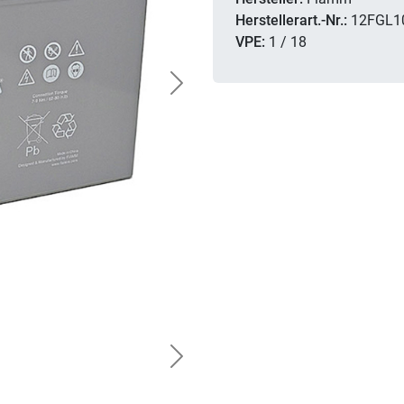
Herstellerart.-Nr.:
12FGL1
VPE:
1 / 18
Next
Next