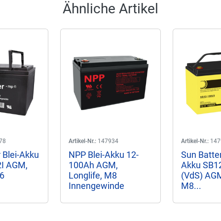
Ähnliche Artikel
78
Artikel-Nr.:
147934
Artikel-Nr.:
147
 Blei-Akku
NPP Blei-Akku 12-
Sun Batter
I AGM,
100Ah AGM,
Akku SB1
M6
Longlife, M8
(VdS) AGM
Innengewinde
M8...