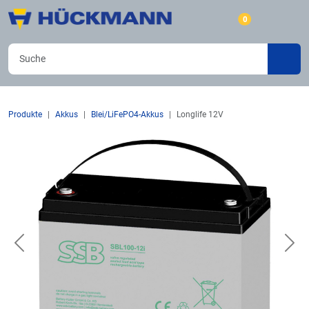
0
Produkte
Akkus
Blei/LiFePO4-Akkus
Longlife 12V
Previous
Nex