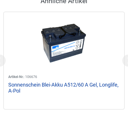
Ähnliche Artikel
Previous
Artikel-Nr.:
106676
Sonnenschein Blei-Akku A512/60 A Gel, Longlife,
A-Pol