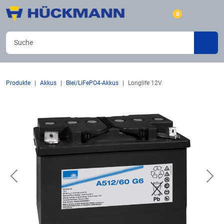
0
Produkte
Akkus
Blei/LiFePO4-Akkus
Longlife 12V
Previous
Nex