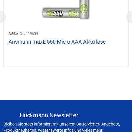
Previous
Artikel-Nr.:
119539
Ansmann maxE 550 Micro AAA Akku lose
Hückmann Newsletter
Bleiben Sie stets informiert mit unserem Batteryletter! Angebote,
Produktneuheiten, wissenswerte Infos und vieles mehr.