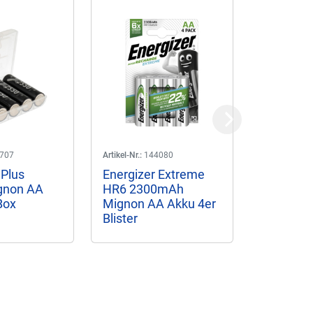
Next
707
Artikel-Nr.:
144080
Artikel-Nr.:
14
 Plus
Energizer Extreme
Eneloop 
gnon AA
HR6 2300mAh
3HCDEC4
Box
Mignon AA Akku 4er
AA Akku 4
Blister
inkl....