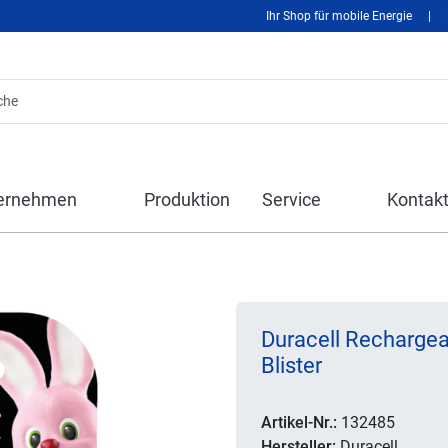
Ihr Shop für mobile Energie
|
ernehmen
Produktion
Service
Kontak
Duracell Recharge
Blister
Artikel-Nr.:
132485
Hersteller:
Duracell