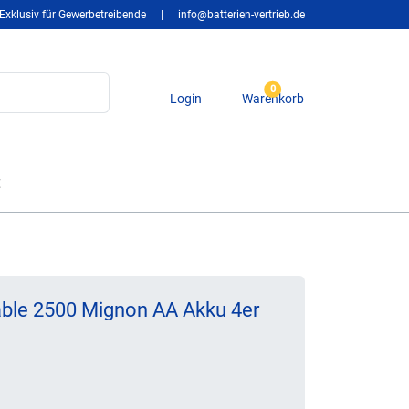
Exklusiv für Gewerbetreibende
|
info@batterien-vertrieb.de
0
Login
Warenkorb
t
able 2500 Mignon AA Akku 4er