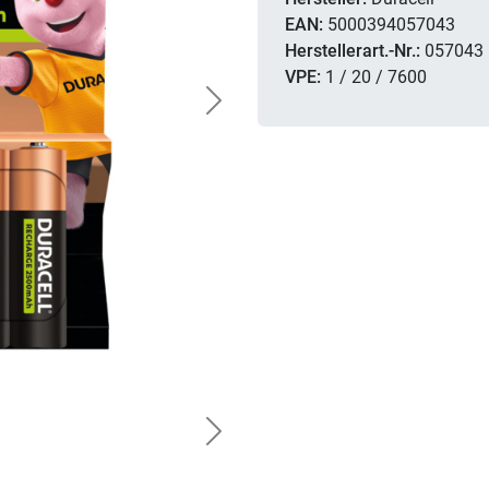
EAN:
5000394057043
Herstellerart.-Nr.:
057043
VPE:
1 / 20 / 7600
Next
Next