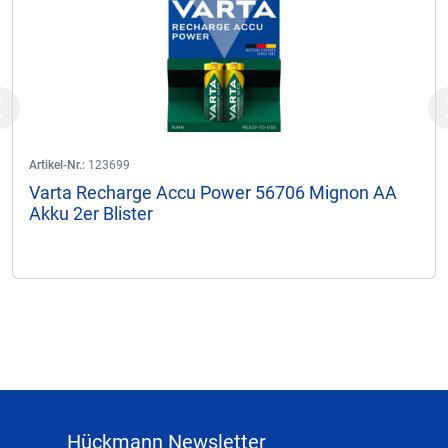
Previous
Artikel-Nr.:
123699
Varta Recharge Accu Power 56706 Mignon AA
Akku 2er Blister
Hückmann Newsletter