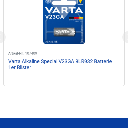
Previous
Artikel-Nr.:
107409
Varta Alkaline Special V23GA 8LR932 Batterie
1er Blister