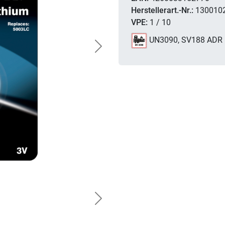
Herstellerart.-Nr.:
130010
VPE:
1 / 10
UN3090, SV188 ADR
Next
Next