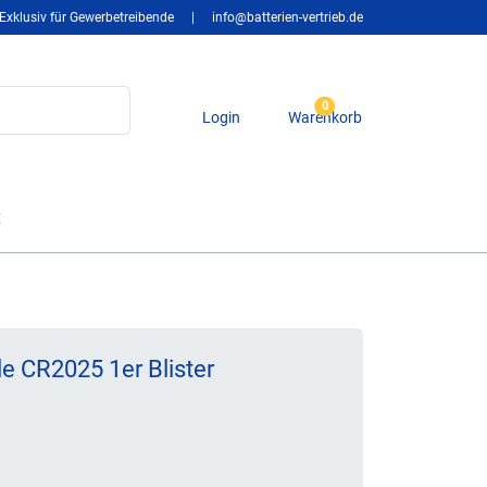
Exklusiv für Gewerbetreibende
|
info@batterien-vertrieb.de
0
Login
Warenkorb
t
e CR2025 1er Blister