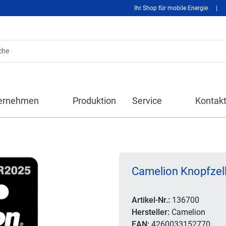
Ihr Shop für mobile Energie
|
ernehmen
Produktion
Service
Kontak
Camelion Knopfzell
Artikel-Nr.:
136700
Hersteller:
Camelion
EAN:
4260033152770