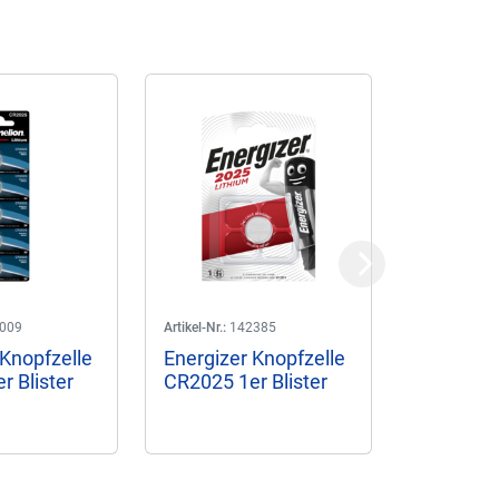
Next
009
Artikel-Nr.:
142385
Artikel-Nr.:
14
Knopfzelle
Energizer Knopfzelle
Maxell K
r Blister
CR2025 1er Blister
CR2025 1