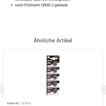
nach Prüfnorm UN38.3 getestet
Ähnliche Artikel
Previous
Artikel-Nr.:
101614