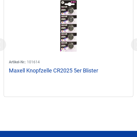
Previous
Artikel-Nr.:
101614
Maxell Knopfzelle CR2025 5er Blister