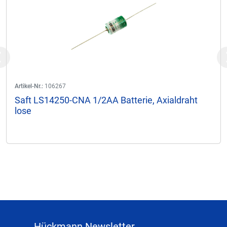
Previous
Artikel-Nr.:
106267
Saft LS14250-CNA 1/2AA Batterie, Axialdraht
lose
Hückmann Newsletter