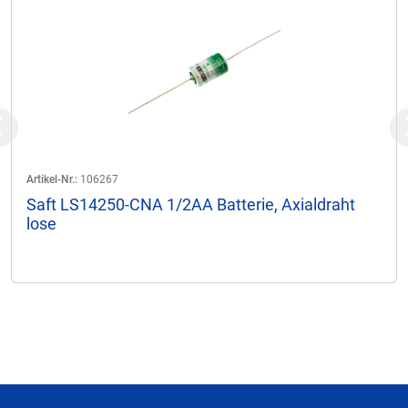
Previous
Artikel-Nr.:
106267
Saft LS14250-CNA 1/2AA Batterie, Axialdraht
lose