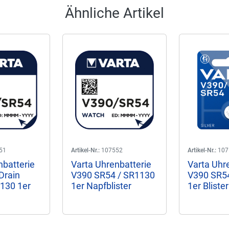
Ähnliche Artikel
51
Artikel-Nr.:
107552
Artikel-Nr.:
107
nbatterie
Varta Uhrenbatterie
Varta Uhr
Drain
V390 SR54 / SR1130
V390 SR5
130 1er
1er Napfblister
1er Blister