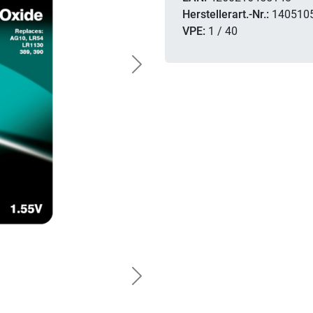
Herstellerart.-Nr.:
140510
VPE:
1 / 40
Next
Next