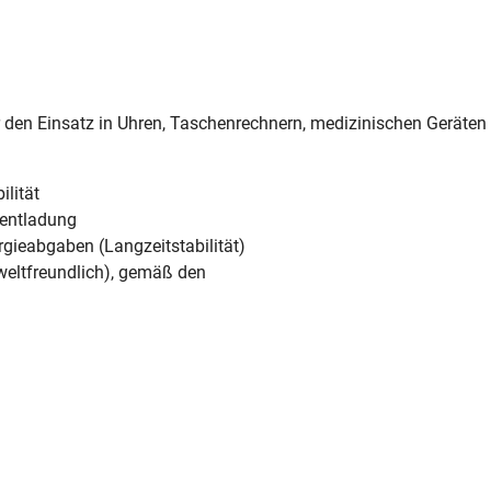
ür den Einsatz in Uhren, Taschenrechnern, medizinischen Geräte
lität
tentladung
rgieabgaben (Langzeitstabilität)
weltfreundlich), gemäß den