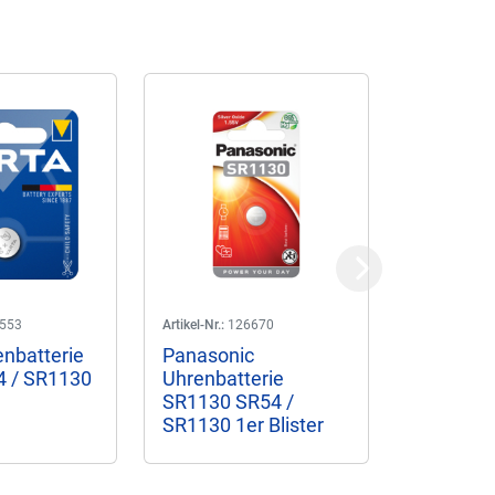
Next
553
Artikel-Nr.:
126670
Artikel-Nr.:
13
enbatterie
Panasonic
Duracell
4 / SR1130
Uhrenbatterie
Uhrenbat
SR1130 SR54 /
389/390 
SR1130 1er Blister
SR1130 1e