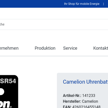
Ihr Shop für mobile Energie
|
ernehmen
Produktion
Service
Kontak
Camelion Uhrenbatt
Artikel-Nr.:
141233
Hersteller:
Camelion
EAN:
4260216455148