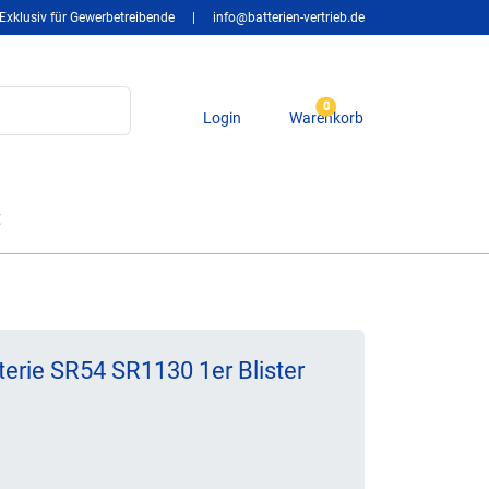
Exklusiv für Gewerbetreibende
|
info@batterien-vertrieb.de
0
Login
Warenkorb
t
erie SR54 SR1130 1er Blister