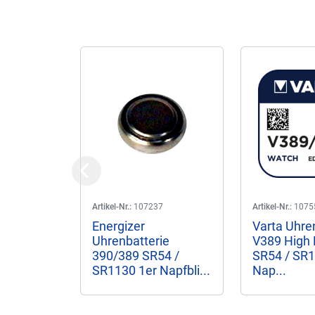
Previous
Artikel-Nr.:
107237
Artikel-Nr.:
1075
Energizer
Varta Uhre
Uhrenbatterie
V389 High 
390/389 SR54 /
SR54 / SR1
SR1130 1er Napfbli...
Nap...