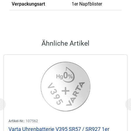
Verpackungsart
1er Napfblister
Ähnliche Artikel
Previous
Artikel-Nr.:
107562
Varta Uhrenbatterie V395 SR57 / SR927 1er