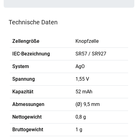
Technische Daten
Zellengröße
Knopfzelle
IEC-Bezeichnung
SR57 / SR927
System
AgO
Spannung
1,55 V
Kapazität
52 mAh
Abmessungen
(Ø) 9,5 mm
Nettogewicht
0,8 g
Bruttogewicht
1 g