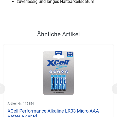
zuverlässig und langes Haltbarkeitsdatum
Ähnliche Artikel
Previous
Artikel-Nr.:
115354
XCell Performance Alkaline LR03 Micro AAA
Batterie 4er Bl...