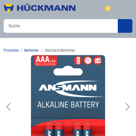
0
Produkte
Batterien
Standard-Batterien
Previous
Nex