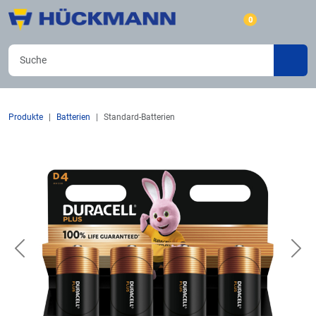
0
Produkte
Batterien
Standard-Batterien
Previous
Nex