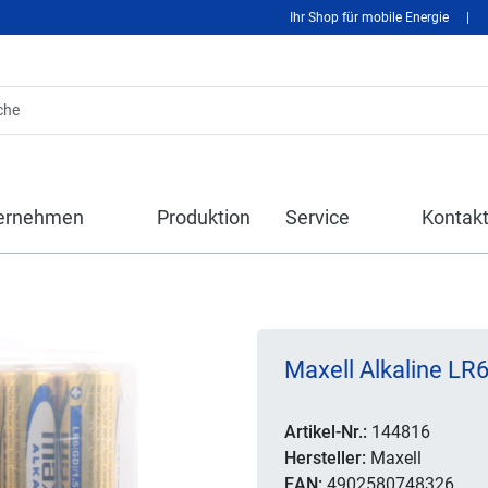
Ihr Shop für mobile Energie
|
ernehmen
Produktion
Service
Kontak
Maxell Alkaline LR
Artikel-Nr.:
144816
Hersteller:
Maxell
EAN:
4902580748326