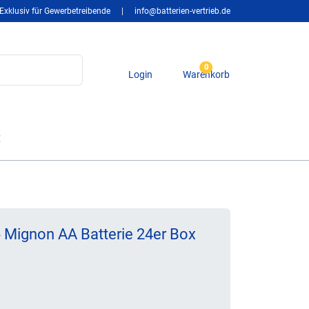
Exklusiv für Gewerbetreibende
|
info@batterien-vertrieb.de
0
Login
Warenkorb
t
6 Mignon AA Batterie 24er Box