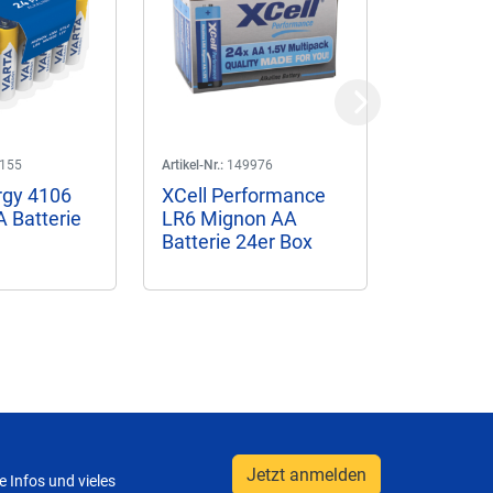
Next
155
Artikel-Nr.:
149976
Artikel-Nr.:
15
rgy 4106
XCell Performance
Varta Lo
 Batterie
LR6 Mignon AA
4906 Mi
Batterie 24er Box
Batterie
Jetzt anmelden
 Infos und vieles