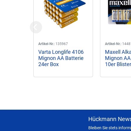
Previous
Artikel-Nr.:
135967
Artikel-Nr.:
1448
Varta Longlife 4106
Maxell Alk
Mignon AA Batterie
Mignon AA 
24er Box
10er Bliste
Hückmann News
Bleiben Sie stets infor