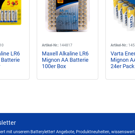
10
Artikel-Nr.:
144817
Artikel-Nr.:
145
aline LR6
Maxell Alkaline LR6
Varta Ene
Batterie
Mignon AA Batterie
Mignon AA
r
100er Box
24er Pack
letter
miert mit unserem Batteryletter! Angebote, Produktneuheiten, wissenswerte