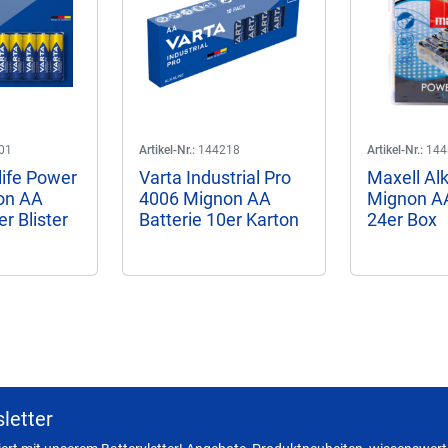
01
Artikel-Nr.:
144218
Artikel-Nr.:
144
life Power
Varta Industrial Pro
Maxell Al
on AA
4006 Mignon AA
Mignon AA
er Blister
Batterie 10er Karton
24er Box
letter