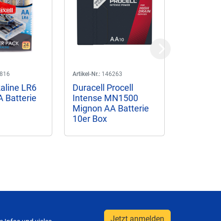
Next
816
Artikel-Nr.:
146263
Artikel-Nr.:
14
kaline LR6
Duracell Procell
Duracell 
 Batterie
Intense MN1500
Constan
Mignon AA Batterie
Mignon A
10er Box
10er Box
Jetzt anmelden