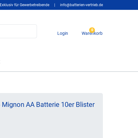
Exklusiv für Gewerbetreibende
|
info@batterien-vertrieb.de
0
Login
Warenkorb
t
 Mignon AA Batterie 10er Blister