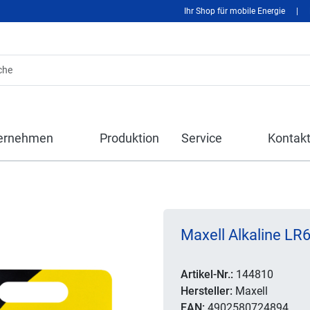
Ihr Shop für mobile Energie
|
ernehmen
Produktion
Service
Kontak
Maxell Alkaline LR6
Artikel-Nr.:
144810
Hersteller:
Maxell
EAN:
4902580724894