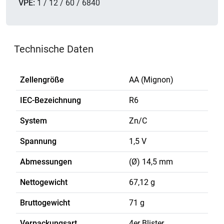
VPE:
1 / 12 / 60 / 6840
Technische Daten
Zellengröße
AA (Mignon)
IEC-Bezeichnung
R6
System
Zn/C
Spannung
1,5 V
Abmessungen
(Ø) 14,5 mm
Nettogewicht
67,12 g
Bruttogewicht
71 g
Verpackungsart
4er Blister