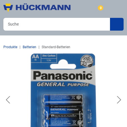
0
Produkte
Batterien
Standard-Batterien
Previous
Nex