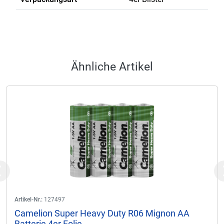
Ähnliche Artikel
Previous
Artikel-Nr.:
127497
Camelion Super Heavy Duty R06 Mignon AA
Batterie 4er Folie