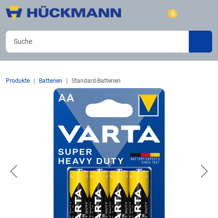
0
Produkte
Batterien
Standard-Batterien
Previous
Nex