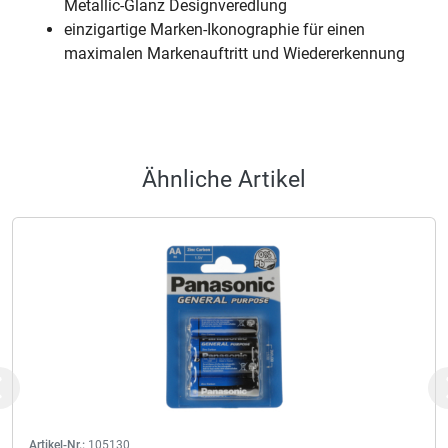
Metallic-Glanz Designveredlung
einzigartige Marken-Ikonographie für einen
maximalen Markenauftritt und Wiedererkennung
Ähnliche Artikel
Previous
Artikel-Nr.:
105130