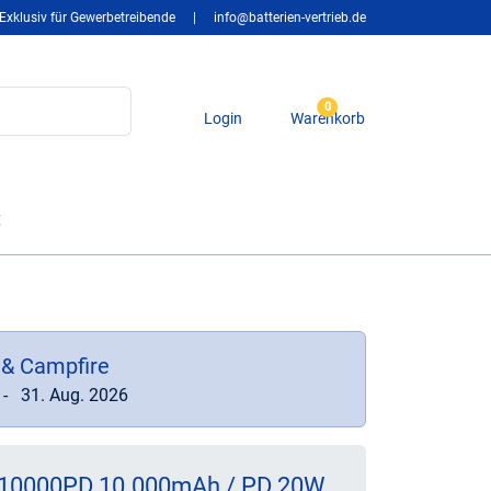
Exklusiv für Gewerbetreibende
|
info@batterien-vertrieb.de
0
Login
Warenkorb
t
 & Campfire
-
31. Aug. 2026
X10000PD 10.000mAh / PD 20W