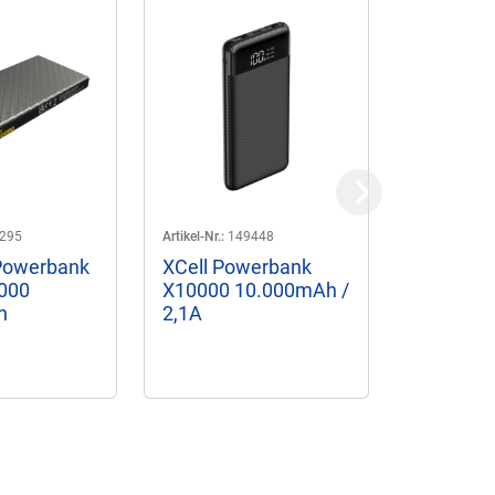
Next
295
Artikel-Nr.:
149448
Artikel-Nr.:
14
Powerbank
XCell Powerbank
XCell Po
000
X10000 10.000mAh /
X20000
h
2,1A
20.000m
20W