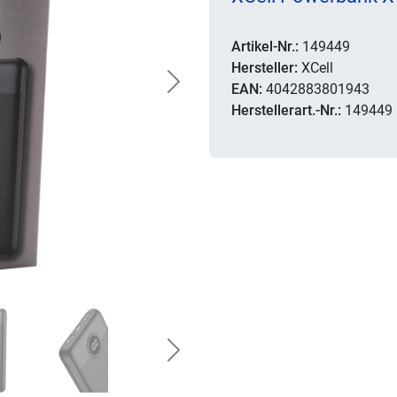
Artikel-Nr.:
149449
Hersteller:
XCell
EAN:
4042883801943
Next
Herstellerart.-Nr.:
149449
Next