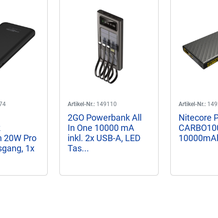
74
Artikel-Nr.:
149110
Artikel-Nr.:
149
2GO Powerbank All
Nitecore 
k
In One 10000 mA
CARBO10
 20W Pro
inkl. 2x USB-A, LED
10000mA
gang, 1x
Tas...