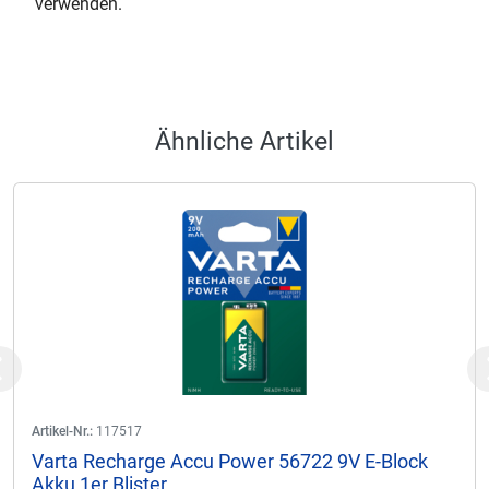
verwenden.
Ähnliche Artikel
Previous
Artikel-Nr.:
117517
Varta Recharge Accu Power 56722 9V E-Block
Akku 1er Blister