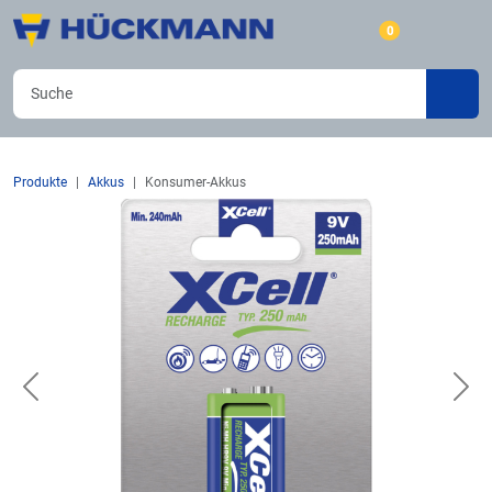
0
Produkte
Akkus
Konsumer-Akkus
Previous
Nex