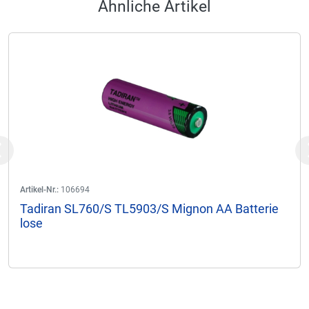
Ähnliche Artikel
Previous
Artikel-Nr.:
106694
Tadiran SL760/S TL5903/S Mignon AA Batterie
lose