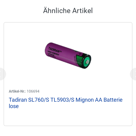
Ähnliche Artikel
Previous
Artikel-Nr.:
106694
Tadiran SL760/S TL5903/S Mignon AA Batterie
lose