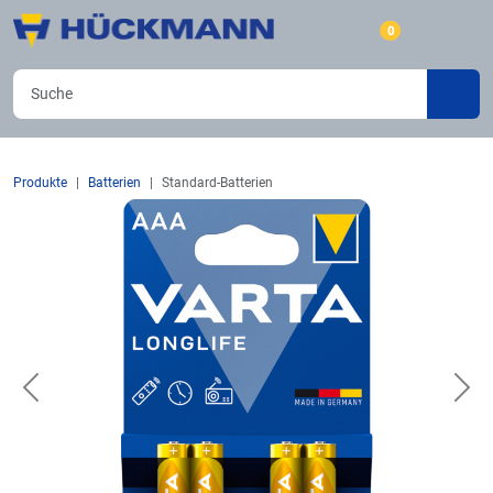
0
Produkte
Batterien
Standard-Batterien
Previous
Nex