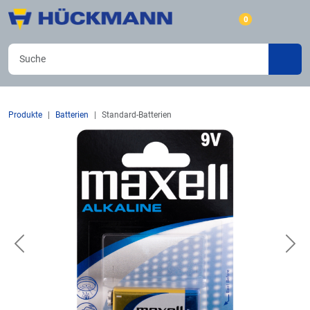
0
Produkte
Batterien
Standard-Batterien
Previous
Nex