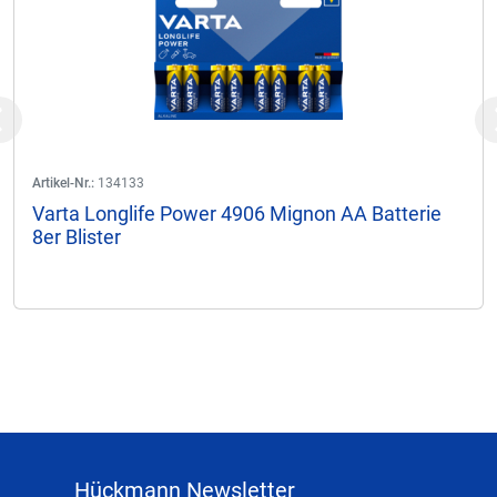
Previous
Artikel-Nr.:
134133
Varta Longlife Power 4906 Mignon AA Batterie
8er Blister
Hückmann Newsletter