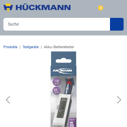
0
Produkte
Testgeräte
Akku-/Batterietester
Previous
Nex