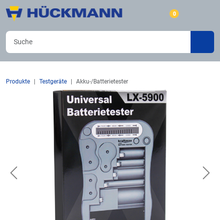
0
Produkte
Testgeräte
Akku-/Batterietester
Previous
Nex