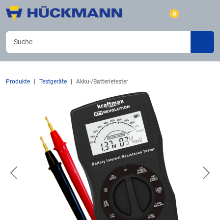
0
Produkte
Testgeräte
Akku-/Batterietester
Previous
Nex