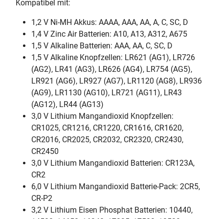
Kompatibel mit:
1,2 V Ni-MH Akkus: AAAA, AAA, AA, A, C, SC, D
1,4 V Zinc Air Batterien: A10, A13, A312, A675
1,5 V Alkaline Batterien: AAA, AA, C, SC, D
1,5 V Alkaline Knopfzellen: LR621 (AG1), LR726
(AG2), LR41 (AG3), LR626 (AG4), LR754 (AG5),
LR921 (AG6), LR927 (AG7), LR1120 (AG8), LR936
(AG9), LR1130 (AG10), LR721 (AG11), LR43
(AG12), LR44 (AG13)
3,0 V Lithium Mangandioxid Knopfzellen:
CR1025, CR1216, CR1220, CR1616, CR1620,
CR2016, CR2025, CR2032, CR2320, CR2430,
CR2450
3,0 V Lithium Mangandioxid Batterien: CR123A,
CR2
6,0 V Lithium Mangandioxid Batterie-Pack: 2CR5,
CR-P2
3,2 V Lithium Eisen Phosphat Batterien: 10440,